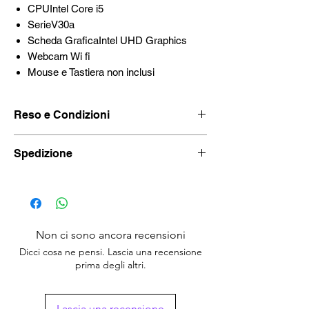
CPUIntel Core i5
SerieV30a
Scheda GraficaIntel UHD Graphics
Webcam Wi fi
Mouse e Tastiera non inclusi
Reso e Condizioni
Reso in 30 giorni e garanzia sul prodotto di
Spedizione
12 mesi espandibile a 24 mesi.
Spedizione in 24/48 ore, prezzo a partire da
12,90.
Non ci sono ancora recensioni
Dicci cosa ne pensi. Lascia una recensione
prima degli altri.
Lascia una recensione