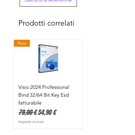
Prodotti correlati
New
Visio 2024 Professional
Bind 32/64 Bit Key Esd
fatturabile
Prezzo regolare
Prezzo scontato
79,00 €
54,90 €
Imposte inclusa
Attivazione Online Diretta
Attivazione Con Smartphone
Attivazione Con Smartphone
Attivazione Con Smartphone
Attivazione Online Diretta
Promo Limitata
Promo