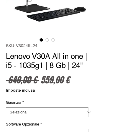
SKU: V3024IIL24
Lenovo V30A All in one |
i5 - 1035g1 | 8 Gb | 24"
Prezzo regolare
Prezzo scontato
 649,00 € 
559,00 €
Imposte inclusa
Garanzia
*
Software Opzionale
*