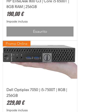
HP EliteDesk 800 G3 | Core i5 6500T |
8GB RAM | 256GB
Prezzo
190,00 €
Imposte inclusa
Esaurito
Promo Online
Dell Optiplex 7050 | i5-7500T | 8GB |
256GB
Prezzo
229,00 €
Imposte inclusa