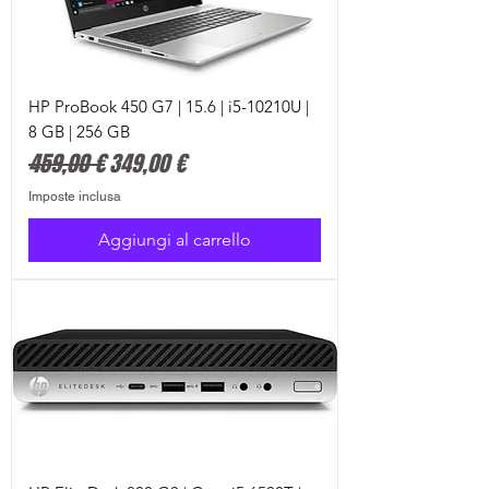
HP ProBook 450 G7 | 15.6 | i5-10210U |
8 GB | 256 GB
Prezzo regolare
Prezzo scontato
459,00 €
349,00 €
Imposte inclusa
Aggiungi al carrello