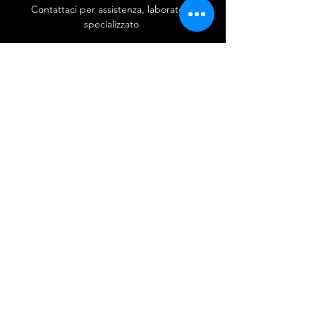
Contattaci per assistenza, laboratorio
specializzato
Richiedi assistenza
PCRefine