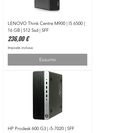
LENOVO Think Centre M900 | I5 6500 |
16 GB | 512 Ssd | SFF
Prezzo
236,00 €
Imposte inclusa
Esaurito
HP Prodesk 600 G3 | i5-7020 | SFF