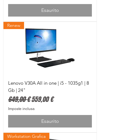
Esaurito
Renew
Lenovo V30A All in one | i5 - 1035g1 | 8
Gb | 24"
Prezzo regolare
Prezzo scontato
649,00 €
559,00 €
Imposte inclusa
Esaurito
Workstation Grafica