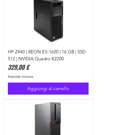
HP Z440 | XEON E5-1620 | 16 GB | SSD
512 | NVIDIA Quadro K2200
Prezzo
329,00 €
Imposte inclusa
Aggiungi al carrello