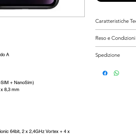
Caratteristiche Te
Grado A+ Eccelente p
Reso e Condizioni
Cavo e adattatore ali
Reso in 30 giorni e g
Spedizione
ado A
La spedizione per la 
avviene in 24/48 ore, 
e-SIM + NanoSim)
9 x 8,3 mm
onic 64bit, 2 x 2,4GHz Vortex + 4 x