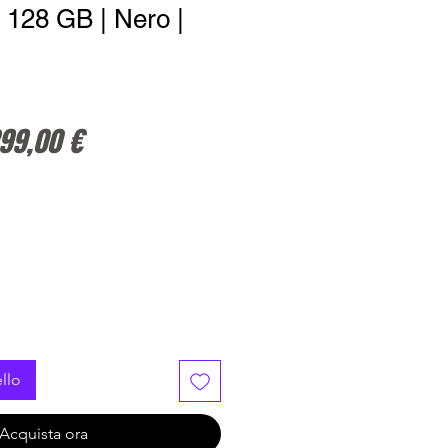
 128 GB | Nero |
rezzo regolare
Prezzo scontato
99,00 €
llo
Acquista ora