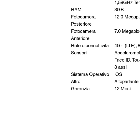
1,59GHz Te
RAM
3GB
Fotocamera
12.0 Megapi
Posteriore
Fotocamera
7.0 Megapix
Anteriore
Rete e connettività
4G+ (LTE), W
Sensori
Accelerometr
Face ID, Tou
3 assi
Sistema Operativo
iOS
Altro
Altoparlante
Garanzia
12 Mesi