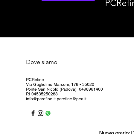
PCRefi
Dove siamo
PCRefine
Via Guglielmo Marconi, 178 - 35020
Ponte San Nicolò (Padova) 0498961400
P.I 04535250288
info@pcrefine.it pcrefine@pec.it
Nuovo orario: D