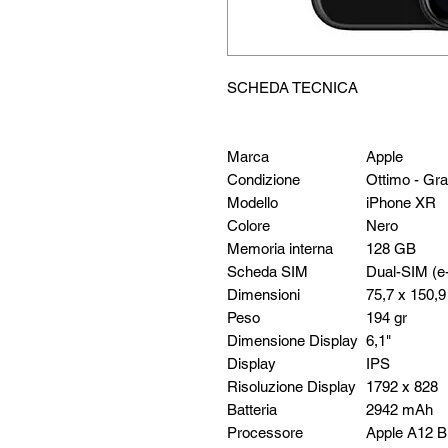
SCHEDA TECNICA
Marca
Apple
Condizione
Ottimo - Gr
Modello
iPhone XR
Colore
Nero
Memoria interna
128 GB
Scheda SIM
Dual-SIM (
Dimensioni
75,7 x 150,
Peso
194 gr
Dimensione Display
6,1"
Display
IPS
Risoluzione Display
1792 x 828
Batteria
2942 mAh
Processore
Apple A12 Bi