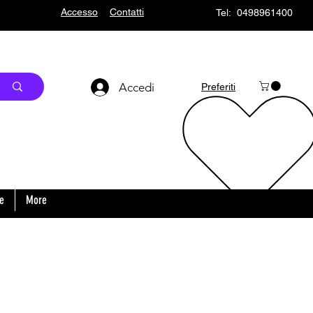
Accesso
Contatti
Tel: 0498961400
Accedi
Preferiti
o
e
More