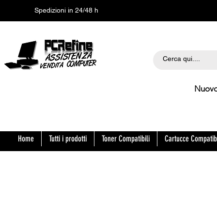
Spedizioni in 24/48 h
Nuovo Orario
Home
Tutti i prodotti
Toner Compatibili
Cartucce Compatibi