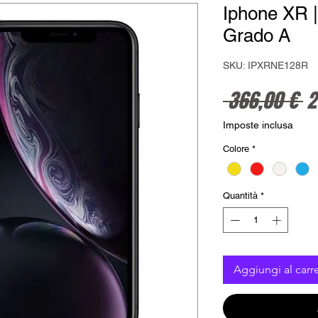
Iphone XR |
Grado A
SKU: IPXRNE128R
P
 366,00 € 
2
Imposte inclusa
Colore
*
Quantità
*
Aggiungi al carre