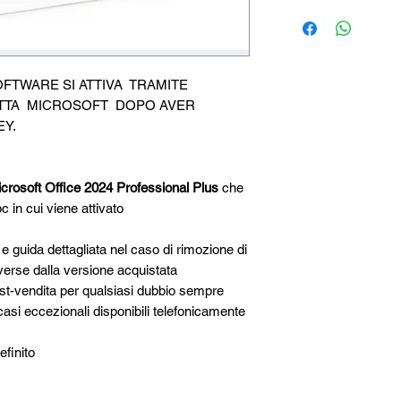
DETTAGLI
Download del softwa
Tempi di consegna:
i
lavorativi, entro qual
negli orari non lavora
SOFTWARE SI ATTIVA TRAMITE
indesiderata.
TTA MICROSOFT DOPO AVER
Validità:
Permanente (
EY.
aggiornamenti. Sono 
che sono abbonament
Multilingua:
Tutte le l
crosoft Office 2024 Professional Plus
che
predefinito).
pc in cui viene attivato
Fatturazione:
Possibil
elettronica italiana c
e guida dettagliata nel caso di rimozione di
Pagamento:
PayPal, C
iverse dalla versione acquistata
Bonifico Bancario Se
Altro:
Guida d’installa
ost-vendita per qualsiasi dubbio sempre
Assistenza:
Sempre dis
 casi eccezionali disponibili telefonicamente
in basso a destra e 
definito