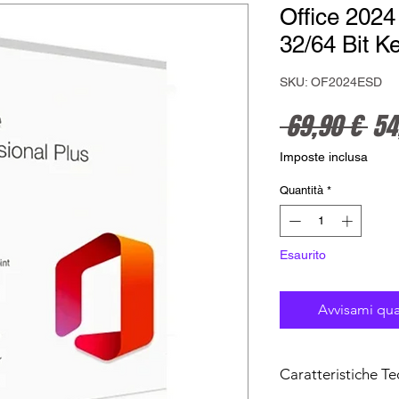
Office 2024
32/64 Bit Ke
SKU: OF2024ESD
Pre
 69,90 € 
54
Imposte inclusa
Quantità
*
Esaurito
Avvisami qua
Caratteristiche Te