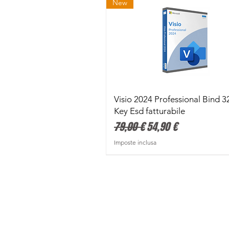
New
Vista rapida
Visio 2024 Professional Bind 3
Key Esd fatturabile
Prezzo regolare
Prezzo scontato
79,00 €
54,90 €
Imposte inclusa
Attivazione Con Smartphone
Attivazione Con Smartphone
Promo