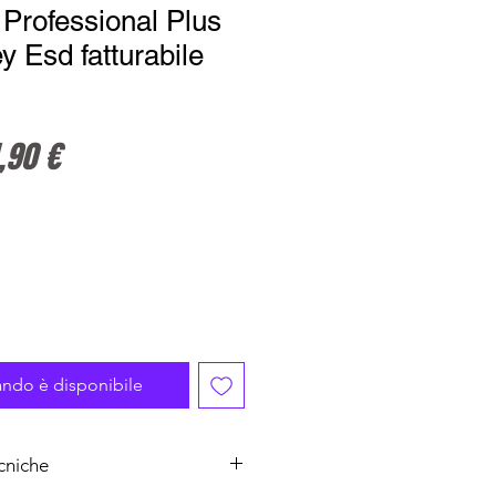
 Professional Plus
y Esd fatturabile
zzo regolare
Prezzo scontato
,90 €
ndo è disponibile
cniche