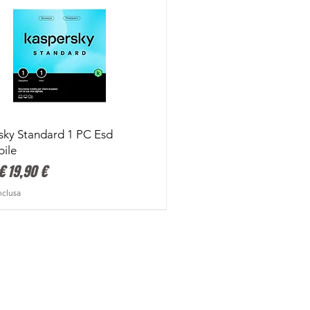
Vista rapida
sky Standard 1 PC Esd
bile
 regolare
Prezzo scontato
€
19,90 €
nclusa
mitata