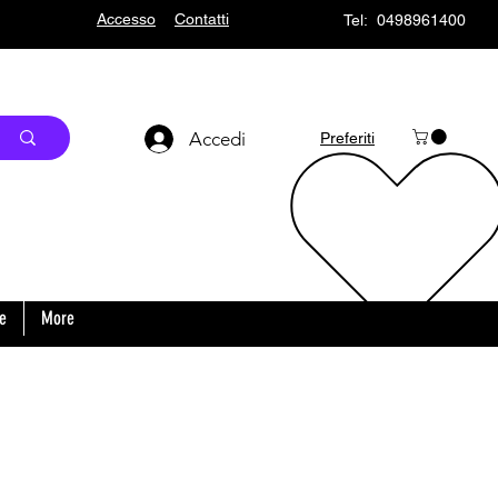
Accesso
Contatti
Tel: 0498961400
Accedi
Preferiti
o
e
More