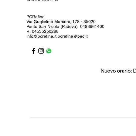
PCRefine
Via Guglielmo Marconi, 178 - 35020
Ponte San Nicolò (Padova) 0498961400
P.I 04535250288
info@pcrefine.it pcrefine@pec.it
Nuovo orario: D