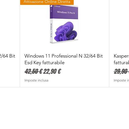
Attivazione Online Diretta
Vista rapida
2/64 Bit
Windows 11 Professional N 32/64 Bit
Kasper
Esd Key fatturabile
fattura
Prezzo regolare
Prezzo scontato
Prezzo
42,50 €
22,90 €
29,90 
Imposte inclusa
Imposte i
Attivazione Con Smartphone
Attivazione Online Diretta
Promo Li