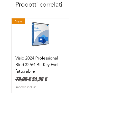
Prodotti correlati
New
Visio 2024 Professional
Bind 32/64 Bit Key Esd
fatturabile
Prezzo regolare
Prezzo scontato
79,00 €
54,90 €
Imposte inclusa
Attivazione Online Diretta
Attivazione Con Smartphone
Attivazione Con Smartphone
Attivazione Con Smartphone
Attivazione Online Diretta
Promo Limitata
Promo