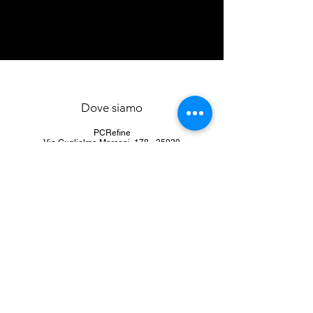
Dove siamo
PCRefine
Via Guglielmo Marconi,
178 - 35020
Ponte San Nicolò (Padova)
0498961400
P.I
04535250288
info@pcrefine.it pcrefine@pec.it
Assistenza
Contattaci
Help Center