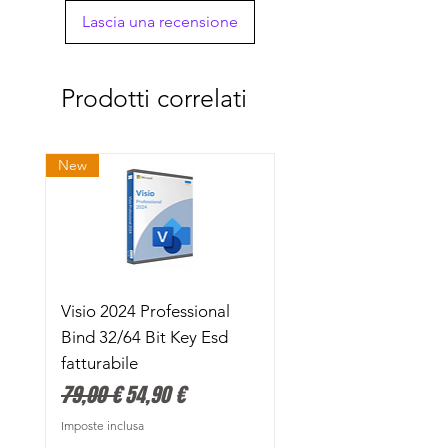
Lascia una recensione
Prodotti correlati
New
Visio 2024 Professional
Bind 32/64 Bit Key Esd
fatturabile
Prezzo regolare
Prezzo scontato
79,00 €
54,90 €
Imposte inclusa